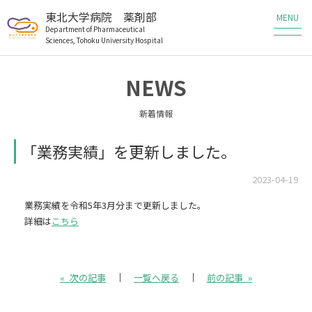
東北大学病院 薬剤部
Department of Pharmaceutical
Sciences, Tohoku University Hospital
薬剤部の業務
NEWS
薬剤部の研究
新着情報
メンバー
「業務実績」を更新しました。
教育・研修
2023-04-19
業務実績を令和5年3月分まで更新しました。
患者さんへ
詳細は
こちら
医療従事者の方へ
« 次の記事
一覧へ戻る
前の記事 »
職員・研修生募集