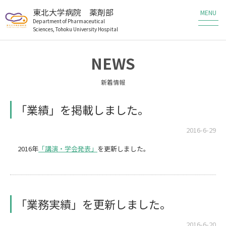
東北大学病院 薬剤部
Department of Pharmaceutical
Sciences, Tohoku University Hospital
薬剤部の業務
NEWS
薬剤部の研究
新着情報
メンバー
「業績」を掲載しました。
教育・研修
2016-6-29
2016年
「講演・学会発表」
を更新しました。
患者さんへ
医療従事者の方へ
「業務実績」を更新しました。
職員・研修生募集
2016-6-20