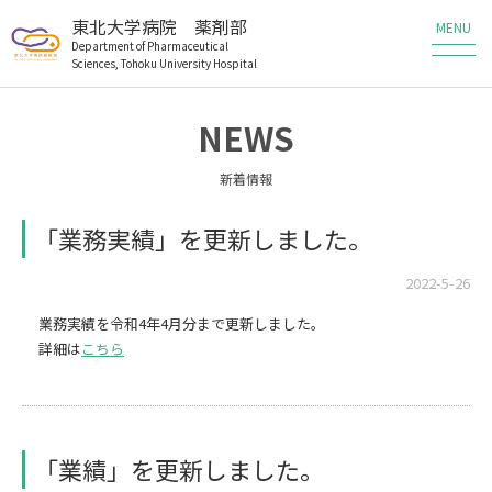
東北大学病院 薬剤部
Department of Pharmaceutical
Sciences, Tohoku University Hospital
薬剤部の業務
NEWS
薬剤部の研究
新着情報
メンバー
「業務実績」を更新しました。
教育・研修
2022-5-26
業務実績を令和4年4月分まで更新しました。
患者さんへ
詳細は
こちら
医療従事者の方へ
職員・研修生募集
「業績」を更新しました。