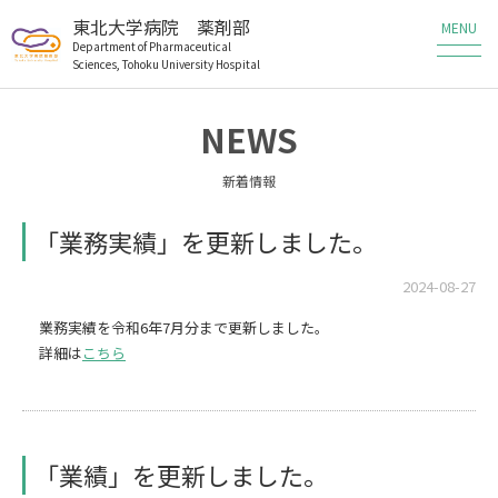
東北大学病院 薬剤部
Department of Pharmaceutical
Sciences, Tohoku University Hospital
薬剤部の業務
NEWS
薬剤部の研究
新着情報
メンバー
「業務実績」を更新しました。
教育・研修
2024-08-27
業務実績を令和6年7月分まで更新しました。
患者さんへ
詳細は
こちら
医療従事者の方へ
職員・研修生募集
「業績」を更新しました。