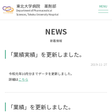
東北大学病院 薬剤部
Department of Pharmaceutical
Sciences, Tohoku University Hospital
薬剤部の業務
NEWS
薬剤部の研究
新着情報
メンバー
「業績実績」を更新しました。
教育・研修
2019-11-27
令和元年10月分までデータを更新しました。
患者さんへ
詳細は
こちら
医療従事者の方へ
職員・研修生募集
「業績」を更新しました。