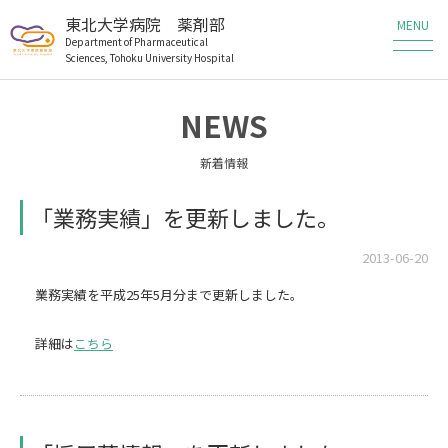
東北大学病院 薬剤部
Department of Pharmaceutical
Sciences, Tohoku University Hospital
薬剤部の業務
NEWS
薬剤部の研究
新着情報
メンバー
「業務実績」を更新しました。
教育・研修
2013-06-20
業務実績を平成25年5月分まで更新しました。
患者さんへ
詳細は
こちら
医療従事者の方へ
職員・研修生募集