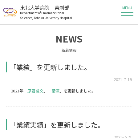
東北大学病院 薬剤部
Department of Pharmaceutical
Sciences, Tohoku University Hospital
薬剤部の業務
NEWS
薬剤部の研究
新着情報
メンバー
「業績」を更新しました。
教育・研修
2021-7-19
2021年「
原著論文
」「
講演
」を更新しました。
患者さんへ
医療従事者の方へ
「業績実績」を更新しました。
職員・研修生募集
2021-7-21