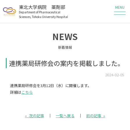
東北大学病院 薬剤部
Department of Pharmaceutical
Sciences, Tohoku University Hospital
薬剤部の業務
NEWS
薬剤部の研究
新着情報
メンバー
連携薬局研修会の案内を掲載しました。
教育・研修
2024-02-05
連携薬局研修会を3月12日（水）に開催します。
患者さんへ
詳細は
こちら
医療従事者の方へ
« 次の記事
一覧へ戻る
前の記事 »
職員・研修生募集