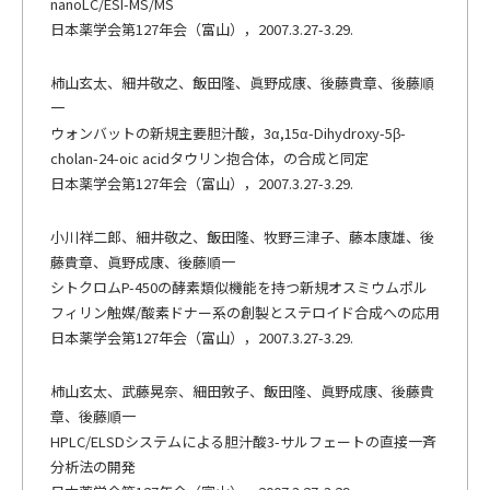
nanoLC/ESI-MS/MS
日本薬学会第127年会（富山），2007.3.27-3.29.
柿山玄太、細井敬之、飯田隆、眞野成康、後藤貴章、後藤順
一
ウォンバットの新規主要胆汁酸，3α,15α-Dihydroxy-5β-
cholan-24-oic acidタウリン抱合体，の合成と同定
日本薬学会第127年会（富山），2007.3.27-3.29.
小川祥二郎、細井敬之、飯田隆、牧野三津子、藤本康雄、後
藤貴章、眞野成康、後藤順一
シトクロムP-450の酵素類似機能を持つ新規オスミウムポル
フィリン触媒/酸素ドナー系の創製とステロイド合成への応用
日本薬学会第127年会（富山），2007.3.27-3.29.
柿山玄太、武藤晃奈、細田敦子、飯田隆、眞野成康、後藤貴
章、後藤順一
HPLC/ELSDシステムによる胆汁酸3-サルフェートの直接一斉
分析法の開発