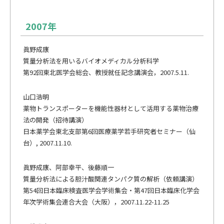
メーリングリスト登録
2007年
情報の取扱いについて
眞野成康
質量分析法を用いるバイオメディカル分析科学
第92回東北医学会総会、教授就任記念講演会，2007.5.11.
山口浩明
薬物トランスポーターを機能性器材として活用する薬物治療
法の開発（招待講演）
日本薬学会東北支部第6回医療薬学若手研究者セミナー（仙
台）, 2007.11.10.
眞野成康、阿部幸平、後藤順一
質量分析法による胆汁酸関連タンパク質の解析（依頼講演）
第54回日本臨床検査医学会学術集会・第47回日本臨床化学会
年次学術集会連合大会（大阪），2007.11.22-11.25