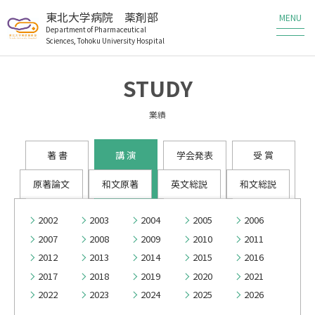
東北大学病院 薬剤部
Department of Pharmaceutical
Sciences, Tohoku University Hospital
薬剤部の業務
STUDY
薬剤部の研究
業績
メンバー
著 書
講 演
学会発表
受 賞
教育・研修
原著論文
和文原著
英文総説
和文総説
患者さんへ
2002
2003
2004
2005
2006
2007
2008
2009
2010
2011
医療従事者の方へ
2012
2013
2014
2015
2016
2017
2018
2019
2020
2021
職員・研修生募集
2022
2023
2024
2025
2026