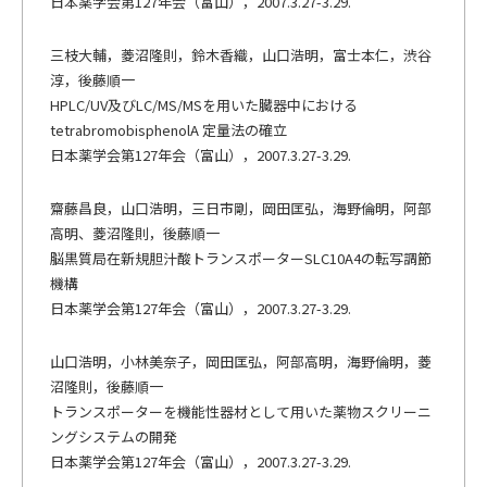
日本薬学会第127年会（富山），2007.3.27-3.29.
三枝大輔，菱沼隆則，鈴木香織，山口浩明，富士本仁，渋谷
淳，後藤順一
HPLC/UV及びLC/MS/MSを用いた臓器中における
tetrabromobisphenolA 定量法の確立
日本薬学会第127年会（富山），2007.3.27-3.29.
齋藤昌良，山口浩明，三日市剛，岡田匡弘，海野倫明，阿部
高明、菱沼隆則，後藤順一
脳黒質局在新規胆汁酸トランスポーターSLC10A4の転写調節
機構
日本薬学会第127年会（富山），2007.3.27-3.29.
山口浩明，小林美奈子，岡田匡弘，阿部高明，海野倫明，菱
沼隆則，後藤順一
トランスポーターを機能性器材として用いた薬物スクリーニ
ングシステムの開発
日本薬学会第127年会（富山），2007.3.27-3.29.