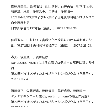
佐藤真由美、菱沼隆則、山口浩明、石井英昭、松本洋太郎、
和田基、林富、後藤昌史、里見進、後藤順一
LC/ESI-MS/MS法およびIMx法による免疫抑制剤シロリムスの
血中濃度測定
日本薬学会第127年会（富山），2007.3.27-3.29.
穂積雅人、中村郁子：歯科癌化学療法における薬剤師の役
割，第27回日本歯科薬物療法学会（東京），2007.6.21-23.
森大、後藤順一、眞野成康
NanoLC/ESI-MS/MSによる血清プロテオーム解析に関する検
討
第20回バイオメディカル分析科学シンポジウム（八王子），
2007.7.2-7.4.
阿部幸平、佐藤光市、後藤貴章、眞野成康、後藤順一
ケノデオキシコール酸とgrowth hormoneの相互作用解析
第20回バイオメディカル分析科学シンポジウム（八王子），