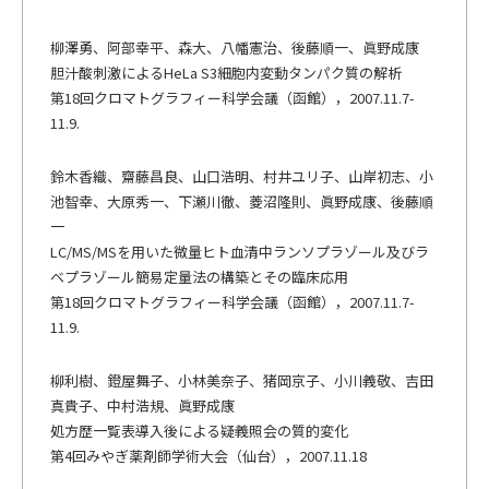
柳澤勇、阿部幸平、森大、八幡憲治、後藤順一、眞野成康
胆汁酸刺激によるHeLa S3細胞内変動タンパク質の解析
第18回クロマトグラフィー科学会議（函館），2007.11.7-
11.9.
鈴木香織、齋藤昌良、山口浩明、村井ユリ子、山岸初志、小
池智幸、大原秀一、下瀬川徹、菱沼隆則、眞野成康、後藤順
一
LC/MS/MSを用いた微量ヒト血清中ランソプラゾール及びラ
ベプラゾール簡易定量法の構築とその臨床応用
第18回クロマトグラフィー科学会議（函館），2007.11.7-
11.9.
柳利樹、鐙屋舞子、小林美奈子、猪岡京子、小川義敬、吉田
真貴子、中村浩規、眞野成康
処方歴一覧表導入後による疑義照会の質的変化
第4回みやぎ薬剤師学術大会（仙台），2007.11.18