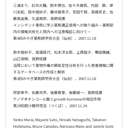
三浦まり、石井大輔、鈴木博也、佐々木美帆、内田 敬、岸
川友紀、鈴木理紗子、藤井亜希子、安田千賀、高橋克史、佐
藤真由美、久道周彦、眞野成康
インシデント事例に学ぶ薬剤適正使用への取り組み－薬剤部
内の情報共有化と院内への注意喚起に向けて－
第4回みやぎ薬剤師学術大会（仙台），2007.11.18
鈴木理紗子、高畑昌代、松本洋太郎、上西智子、鴨田美緒、
山口浩明、眞野成康
当院において薬物中毒の簡易定性分析を行った患者情報に関
するデータベースの作成と解析
第4回みやぎ薬剤師学術大会（仙台），2007.11.18
阿部幸平、佐藤光市、後藤貴章、後藤順一、眞野成康
ケノデオキシコール酸とgrowth hormoneの相互作用
第29回胆汁酸研究会（つくば），2007.11.24.
Yuriko Murai, Mayumi Sato, Hiroaki Yamaguchi, Takanori
Hishinuma, Bruce Canaday, Nariyasu Mano and Junichi Goto