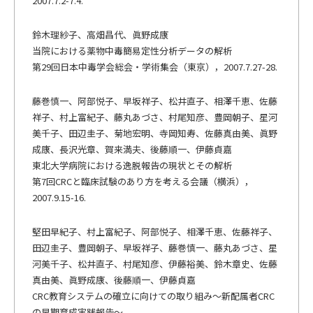
2007.7.2-7.4.
鈴木理紗子、高畑昌代、眞野成康
当院における薬物中毒簡易定性分析データの解析
第29回日本中毒学会総会・学術集会（東京），2007.7.27-28.
藤巻慎一、阿部悦子、早坂祥子、松井直子、相澤千恵、佐藤
祥子、村上富紀子、藤丸あづさ、村尾知彦、豊岡朝子、星河
美千子、田辺圭子、菊地宏明、寺岡知寿、佐藤真由美、眞野
成康、長沢光章、賀来満夫、後藤順一、伊藤貞嘉
東北大学病院における逸脱報告の現状とその解析
第7回CRCと臨床試験のあり方を考える会議（横浜），
2007.9.15-16.
堅田早紀子、村上富紀子、阿部悦子、相澤千恵、佐藤祥子、
田辺圭子、豊岡朝子、早坂祥子、藤巻慎一、藤丸あづさ、星
河美千子、松井直子、村尾知彦、伊藤裕美、鈴木章史、佐藤
真由美、眞野成康、後藤順一、伊藤貞嘉
CRC教育システムの確立に向けての取り組み～新配属者CRC
の早期育成実践報告～