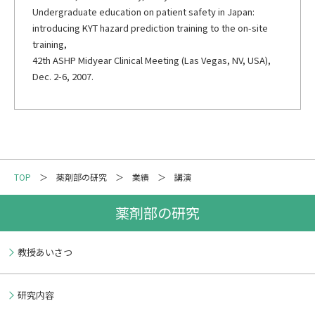
Undergraduate education on patient safety in Japan:
introducing KYT hazard prediction training to the on-site
training,
42th ASHP Midyear Clinical Meeting (Las Vegas, NV, USA),
Dec. 2-6, 2007.
TOP
薬剤部の研究
業績
講演
薬剤部の研究
教授あいさつ
研究内容