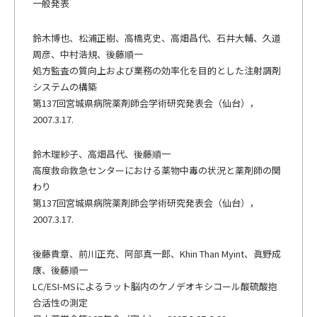
一般発表
鈴木博也、松浦正樹、高橋克史、高畑昌代、石井大輔、久道
周彦、中村浩規、後藤順一
処方監査の質向上および業務の効率化を目的とした注射調剤
システムの構築
第137回宮城県病院薬剤師会学術研究発表会（仙台），
2007.3.17.
鈴木理紗子、高畑昌代、後藤順一
高度救命救急センターにおける薬物中毒の状況と薬剤師の関
わり
第137回宮城県病院薬剤師会学術研究発表会（仙台），
2007.3.17.
後藤貴章、前川正充、阿部真一郎、Khin Than Myint、眞野成
康、後藤順一
LC/ESI-MSによるラット脳内のケノデオキシコール酸硫酸抱
合活性の測定