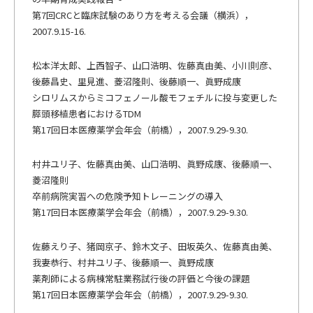
第7回CRCと臨床試験のあり方を考える会議（横浜），
2007.9.15-16.
松本洋太郎、上西智子、山口浩明、佐藤真由美、小川則彦、
後藤昌史、里見進、菱沼隆則、後藤順一、眞野成康
シロリムスからミコフェノール酸モフェチルに投与変更した
膵頭移植患者におけるTDM
第17回日本医療薬学会年会（前橋），2007.9.29-9.30.
村井ユリ子、佐藤真由美、山口浩明、眞野成康、後藤順一、
菱沼隆則
卒前病院実習への危険予知トレーニングの導入
第17回日本医療薬学会年会（前橋），2007.9.29-9.30.
佐藤えり子、猪岡京子、鈴木文子、田坂英久、佐藤真由美、
我妻恭行、村井ユリ子、後藤順一、眞野成康
薬剤師による病棟常駐業務試行後の評価と今後の課題
第17回日本医療薬学会年会（前橋），2007.9.29-9.30.